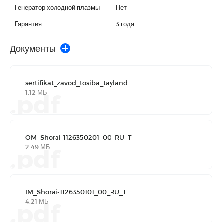
Генератор холодной плазмы
Нет
Гарантия
3 года
Документы
sertifikat_zavod_tosiba_tayland
1.12 МБ
.pdf
OM_Shorai-1126350201_00_RU_T
2.49 МБ
.pdf
IM_Shorai-1126350101_00_RU_T
4.21 МБ
.pdf