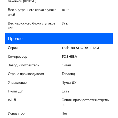
паковкой (ШxВxГ)
Вес внутреннего блока с упако
16 кг
вкой
Вес наружного блока с упаков
37 кг
кой
Прочее
Серия
Toshiba SHORAI EDGE
Компрессор
TOSHIBA
Завод изготовитель
Китай
Страна производителя
Таиланд
Управление
Пульт ДУ
Пульт ДУ
Есть
Wi-fi
Опция, приобретается отдель
но
Ионизатор
Нет