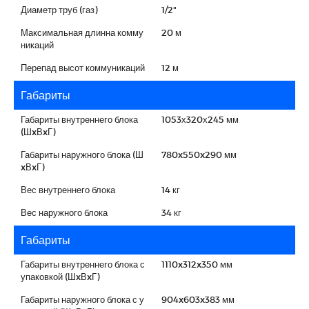
Диаметр труб (газ)
1/2"
Максимальная длинна комму
20 м
никаций
Перепад высот коммуникаций
12 м
Габариты
Габариты внутреннего блока
1053х320х245 мм
(ШxВxГ)
Габариты наружного блока (Ш
780x550x290 мм
xВxГ)
Вес внутреннего блока
14 кг
Вес наружного блока
34 кг
Габариты
Габариты внутреннего блока с
1110x312x350 мм
упаковкой (ШxВxГ)
Габариты наружного блока с у
904x603x383 мм