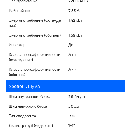
Электропитание
220-240 В
Рабочий ток
7.55 А
Энергопотребление (охлажде
1.42 кВт
ние)
Энергопотребление (обогрев)
1.59 кВт
Инвертор
Да
Класс энергоэффективности
A+++
(охлаждение)
Класс энергоэффективности
A+++
(обогрев)
Уровень шума
Шум внутреннего блока
26-44 дБ
Шум наружного блока
50 дБ
Тип хладагента
R32
Диаметр труб (жидкость)
1/4"