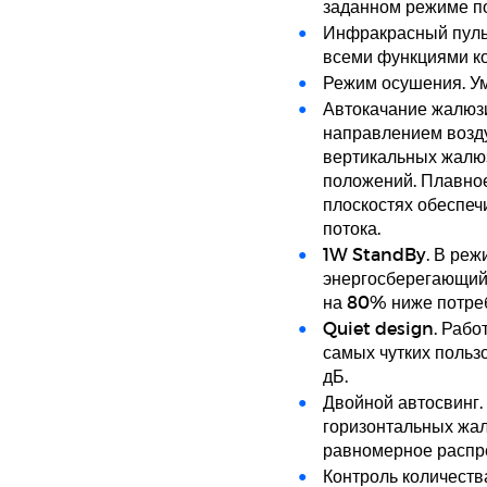
заданном режиме по
Инфракрасный пуль
всеми функциями ко
Режим осушения. У
Автокачание жалюзи
направлением возд
вертикальных жалю
положений. Плавное
плоскостях обеспе
потока.
1W StandBy. В реж
энергосберегающий р
на 80% ниже потреб
Quiet design. Рабо
самых чутких польз
дБ.
Двойной автосвинг.
горизонтальных жал
равномерное распре
Контроль количеств