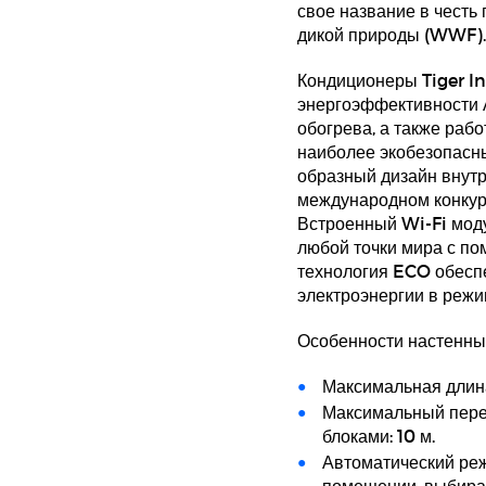
свое название в чест
дикой природы (WWF).
Кондиционеры Tiger I
энергоэффективности 
обогрева, а также раб
наиболее экобезопасн
образный дизайн внутр
международном конкур
Встроенный Wi-Fi моду
любой точки мира с п
технология ECO обесп
электроэнергии в режи
Особенности настенных
Максимальная длина
Максимальный пере
блоками: 10 м.
Автоматический ре
помещении, выбира