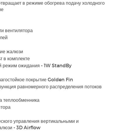
отвращает в режиме обогрева подачу холодного
ие
ти вентилятора
лей
ние жалюзи
т в комплекте
 режим ожидания - 1W StandBy
агостойкое покрытие Golden Fin
функция равномерного распределения потоков
а теплообменника
ятора
еского управления вертикальными и
люзи - 3D Airflow