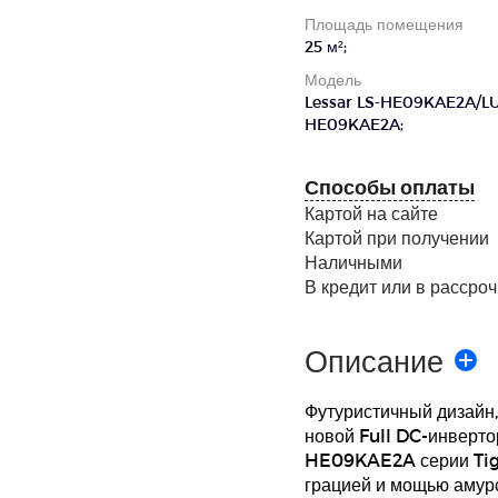
Площадь помещения
25 м²;
Модель
Lessar LS-HE09KAE2A/L
HE09KAE2A;
Способы оплаты
Картой на сайте
Картой при получении
Наличными
В кредит или в рассроч
Описание
Футуристичный дизайн,
новой Full DC-инверт
HE09KAE2A серии Tige
грацией и мощью амурс