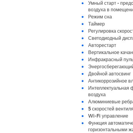
Умный старт - пред
воздуха в помещен
Режим сна
Таймер
Регулировка скорос
Светодиодный дисп
Авторестарт
Вертикальное кача
Инфракрасный пуль
Энергосберегающий
Двойной автосвинг
Антикоррозийное вл
Интеллектуальная 
воздуха
Алюминиевые ребр
5 скоростей вентил
Wi-Fi управление
Функция автоматич
горизонтальными жа