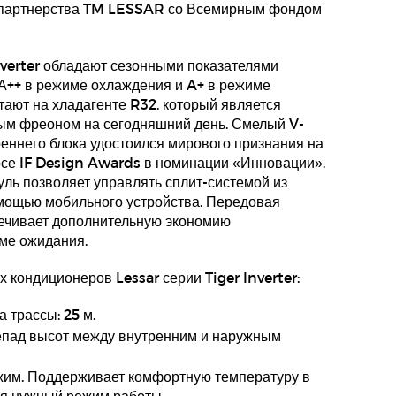
ь партнерства TM LESSAR со Всемирным фондом
nverter обладают сезонными показателями
А++ в режиме охлаждения и A+ в режиме
отают на хладагенте R32, который является
ым фреоном на сегодняшний день. Смелый V-
еннего блока удостоился мирового признания на
се IF Design Awards в номинации «Инновации».
ль позволяет управлять сплит-системой из
омощью мобильного устройства. Передовая
ечивает дополнительную экономию
ме ожидания.
 кондиционеров Lessar серии Tiger Inverter:
 трассы: 25 м.
пад высот между внутренним и наружным
жим. Поддерживает комфортную температуру в
я нужный режим работы.