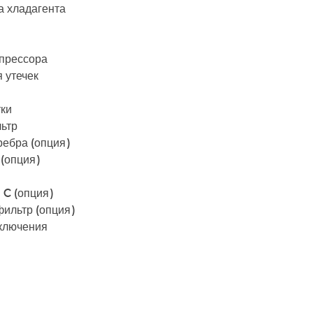
а хладагента
мпрессора
 утечек
тки
ьтр
ребра (опция)
(опция)
 C (опция)
ильтр (опция)
дключения