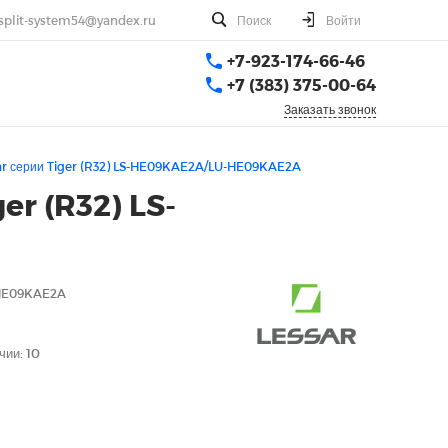
split-system54@yandex.ru
Поиск
Войти
+7-923-174-66-46
+7 (383) 375-00-64
Заказать звонок
ar серии Tiger (R32) LS-HE09KAE2A/LU-HE09KAE2A
r (R32) LS-
HE09KAE2A
чии: 10