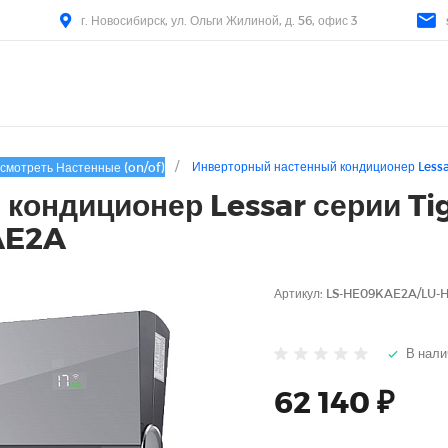
г. Новосибирск, ул. Ольги Жилиной, д. 56, офис 3
/
Инверторный настенный кондиционер Less
смотреть Настенные (on/of)
ондиционер Lessar серии Tige
AE2A
Артикул:
LS-HE09KAE2A/LU-
В нали
62 140 ₽