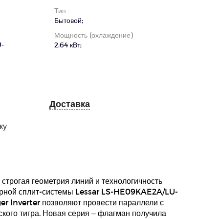
Тип
Бытовой;
Мощность (охлаждение)
U-
2.64 кВт;
Доставка
ку
 строгая геометрия линий и технологичность
орной сплит-системы Lessar LS-HE09KAE2A/LU-
r Inverter позволяют провести параллели с
кого тигра. Новая серия – флагман получила