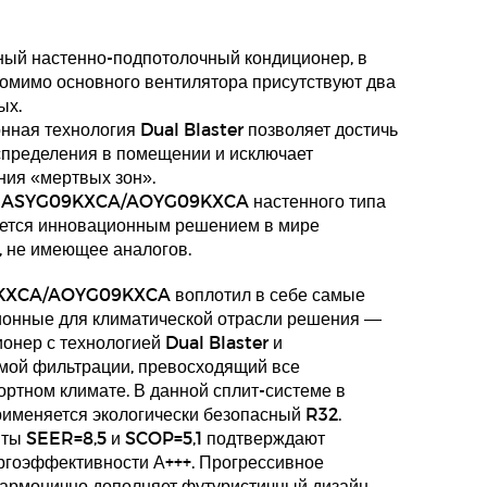
ный настенно-подпотолочный кондиционер, в
помимо основного вентилятора присутствуют два
ых.
ная технология Dual Blaster позволяет достичь
спределения в помещении и исключает
ния «мертвых зон».
su ASYG09KXCA/AOYG09KXCA настенного типа
яется инновационным решением в мире
, не имеющее аналогов.
KXCA/AOYG09KXCA воплотил в себе самые
онные для климатической отрасли решения —
онер с технологией Dual Blaster и
емой фильтрации, превосходящий все
ртном климате. В данной сплит-системе в
рименяется экологически безопасный R32.
ты SEER=8,5 и SCOP=5,1 подтверждают
ргоэффективности А+++. Прогрессивное
армонично дополняет футуристичный дизайн