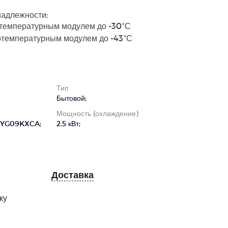
адлежности:
отемпературным модулем до -30°С
отемпературным модулем до -43°С
Тип
Бытовой;
Мощность (охлаждение)
OYG09KXCA;
2.5 кВт;
Доставка
ку