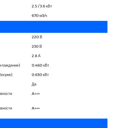
2.5 / 3.6 кВт
670 м3/ч
220 В
230 В
2.8 А
охлаждение)
0.460 кВт
богрев)
0.630 кВт
Да
вности
A+++
вности
A+++