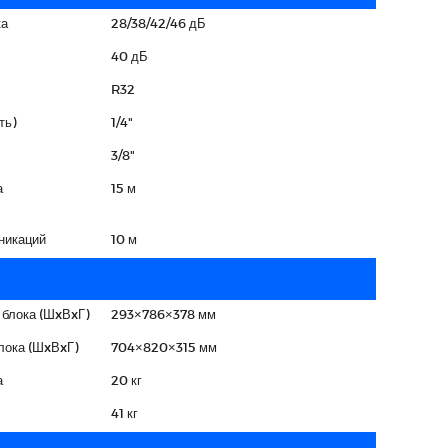
ка
28/38/42/46 дБ
40 дБ
R32
ть)
1/4"
3/8"
а
15 м
никаций
10 м
 блока (ШxВxГ)
293×786×378 мм
лока (ШxВxГ)
704×820×315 мм
а
20 кг
41 кг