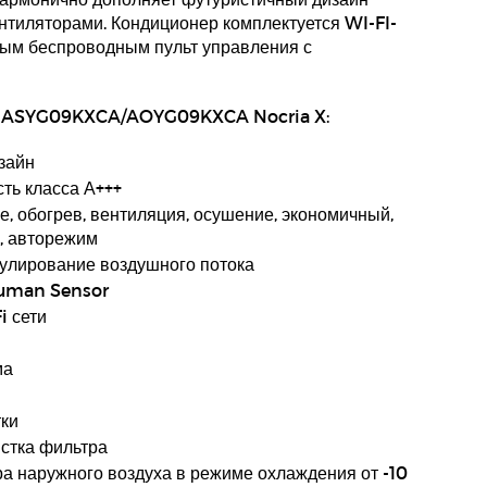
нтиляторами. Кондиционер комплектуется WI-FI-
ным беспроводным пульт управления с
su ASYG09KXCA/AOYG09KXCA Nocria X:
зайн
ть класса А+++
, обогрев, вентиляция, осушение, экономичный,
, авторежим
улирование воздушного потока
Human Sensor
i сети
ма
тки
стка фильтра
а наружного воздуха в режиме охлаждения от -10