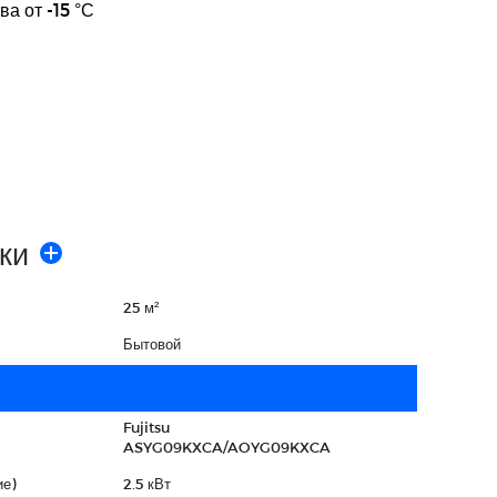
ва от -15 °С
ки
25 м²
Бытовой
Fujitsu
ASYG09KXCA/AOYG09KXCA
е)
2.5 кВт