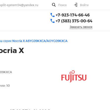
split-system54@yandex.ru
Поиск
Войти
+7-923-174-66-46
+7 (383) 375-00-64
Заказать звонок
itsu серии Nocria X ASYG09KXCA/AOYG09KXCA
cria X
G09KXCA
чии: 10