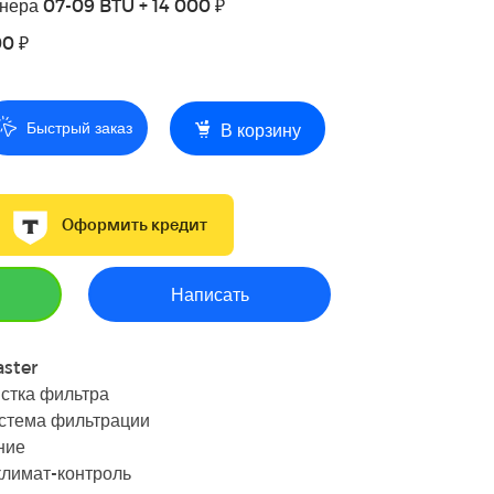
нера 07-09 BTU + 14 000 ₽
00 ₽
Быстрый заказ
В корзину
Оформить кредит
Написать
aster
стка фильтра
истема фильтрации
ние
климат-контроль