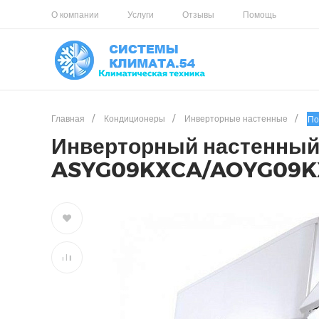
О компании
Услуги
Отзывы
Помощь
Главная
/
Кондиционеры
/
Инверторные настенные
/
По
Инверторный настенный 
ASYG09KXCA/AOYG09