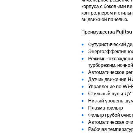
корпуса с боковыми ве
контроллером и стиль
выдвижной панелью.
Преимущества Fujit
Футуристический ди
Энергоэффективнос
Режимы: охлаждение
турборежим, ночной
Автоматическое рег
Датчик движения 
Управление по Wi-F
Стильный пульт ДУ
Низкий уровень шу
Плазма-фильтр
Фильтр грубой очис
Автоматическая очи
Рабочая температур