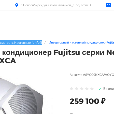
г. Новосибирск, ул. Ольги Жилиной, д. 56, офис 3
/
Инверторный настенный кондиционер Fuj
смотреть Настенные (on/of)
кондиционер Fujitsu серии No
KXCA
Артикул:
ASYG09KXCA/AOY
В нали
259 100 ₽