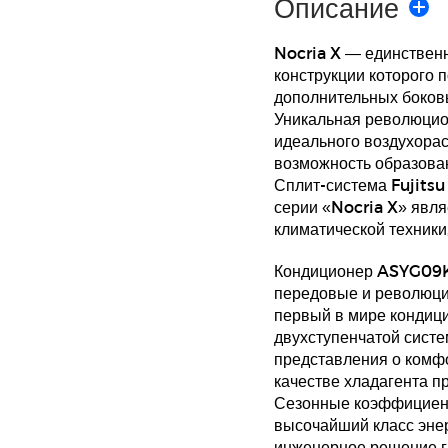
Описание
Nocria X — единствен
конструкции которого 
дополнительных боков
Уникальная революцион
идеального воздухора
возможность образова
Сплит-система Fujit
серии «Nocria X» явл
климатической техники
Кондиционер ASYG09
передовые и революци
первый в мире кондици
двухступенчатой сист
представления о комфо
качестве хладагента п
Сезонные коэффициен
высочайший класс эне
инженерное решение г