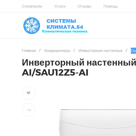
О компании
Услуги
Отзывы
Помощь
Главная
/
Кондиционеры
/
Инверторные настенные
/
По
Инверторный настенный 
AI/SAU12Z5-AI