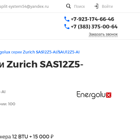
split-system54@yandex.ru
Поиск
Войти
+7-923-174-66-46
+7 (383) 375-00-64
Заказать звонок
olux серии Zurich SAS12Z5-AI/SAU12Z5-AI
 Zurich SAS12Z5-
-AI
чии: 100
нера 12 BTU + 15 000 ₽