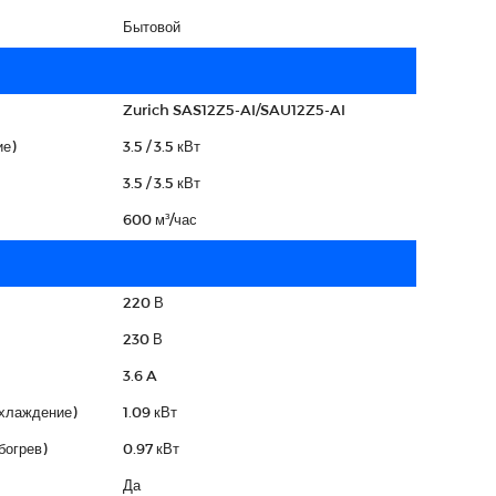
Бытовой
Zurich SAS12Z5-AI/SAU12Z5-AI
е)
3.5 / 3.5 кВт
3.5 / 3.5 кВт
600 м³/час
220 В
230 В
3.6 A
охлаждение)
1.09 кВт
богрев)
0.97 кВт
Да