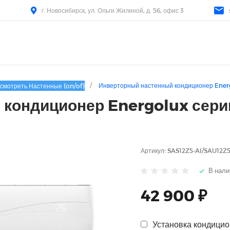
г. Новосибирск, ул. Ольги Жилиной, д. 56, офис 3
/
Инверторный настенный кондиционер Energ
смотреть Настенные (on/of)
кондиционер Energolux серии
Артикул:
SAS12Z5-AI/SAU12Z5
В нали
42 900 ₽
Установка кондицио