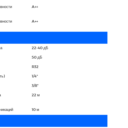
вности
A++
вности
A++
ка
22-40 дБ
50 дБ
R32
ть)
1/4"
3/8"
а
22 м
никаций
10 м