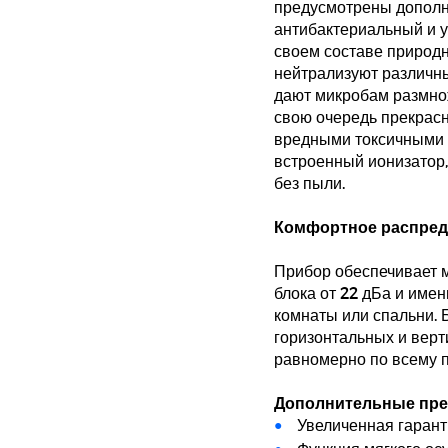
предусмотрены дополн
антибактериальный и у
своем составе природ
нейтрализуют различн
дают микробам размнож
свою очередь прекрас
вредными токсичными г
встроенный ионизатор
без пыли.
Комфортное распреде
Прибор обеспечивает 
блока от 22 дБа и име
комнаты или спальни. 
горизонтальных и вер
равномерно по всему 
Дополнительные пре
Увеличенная гарант