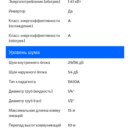
Энергопотребление (обогрев)
1.41 кВт
Инвертор
Да
Класс энергоэффективности
A
(охлаждение)
Класс энергоэффективности
A
(обогрев)
Уровень шума
Шум внутреннего блока
29/38 дБ
Шум наружного блока
54 дБ
Тип хладагента
R410A
Диаметр труб (жидкость)
1/4"
Диаметр труб (газ)
1/2"
Максимальная длинна комму
15 м
никаций
Перепад высот коммуникаций
10 м