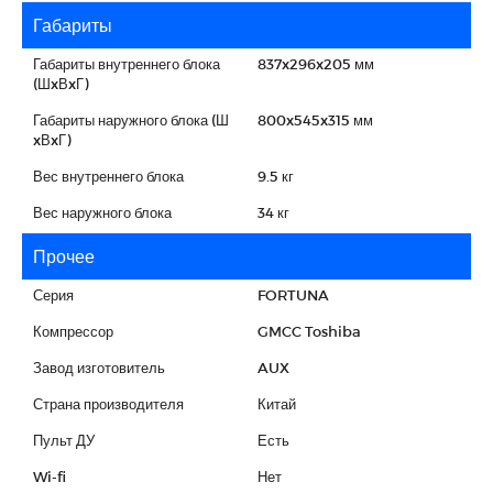
Габариты
Габариты внутреннего блока
837x296x205 мм
(ШxВxГ)
Габариты наружного блока (Ш
800x545x315 мм
xВxГ)
Вес внутреннего блока
9.5 кг
Вес наружного блока
34 кг
Прочее
Серия
FORTUNA
Компрессор
GMCC Toshiba
Завод изготовитель
AUX
Страна производителя
Китай
Пульт ДУ
Есть
Wi-fi
Нет