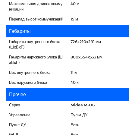
Максимальная длинна комму
40 м
никаций
Перепад высот коммуникаций
15 м
Габариты
Габариты внутреннего блока
726x210x291 мм
(ШxВxГ)
Габариты наружного блока (Ш
800x554x333 мм
xВxГ)
Вес внутреннего блока
11 кг
Вес наружного блока
40 кг
Прочее
Серия
Midea M-OG
Управление
Пульт ДУ
Пульт ДУ
Есть
Wi-fi
Есть