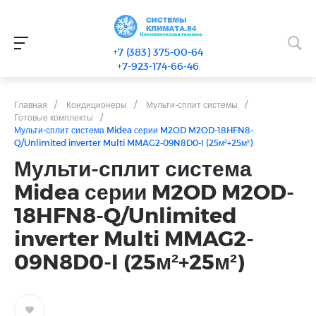
+7 (383) 375-00-64
+7-923-174-66-46
Главная
/
Кондиционеры
/
Мульти-сплит системы
/
Готовые комплекты
/
Мульти-сплит система Midea серии M2OD M2OD-18HFN8-
Q/Unlimited inverter Multi MMAG2-09N8D0-I (25м²+25м²)
Мульти-сплит система
Midea серии M2OD M2OD-
18HFN8-Q/Unlimited
inverter Multi MMAG2-
09N8D0-I (25м²+25м²)