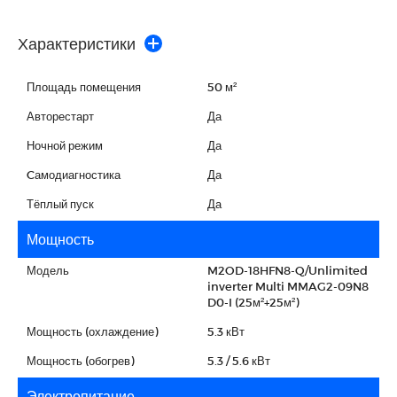
Характеристики
Площадь помещения
50 м²
Авторестарт
Да
Ночной режим
Да
Cамодиагностика
Да
Тёплый пуск
Да
Мощность
Модель
M2OD-18HFN8-Q/Unlimited
inverter Multi MMAG2-09N8
D0-I (25м²+25м²)
Мощность (охлаждение)
5.3 кВт
Мощность (обогрев)
5.3 / 5.6 кВт
Электропитание