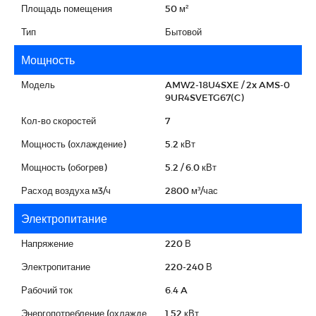
Площадь помещения
50 м²
Тип
Бытовой
Мощность
Модель
AMW2-18U4SXE / 2x AMS-0
9UR4SVETG67(C)
Кол-во скоростей
7
Мощность (охлаждение)
5.2 кВт
Мощность (обогрев)
5.2 / 6.0 кВт
Расход воздуха м3/ч
2800 м³/час
Электропитание
Напряжение
220 В
Электропитание
220-240 В
Рабочий ток
6.4 A
Энергопотребление (охлажде
1.52 кВт