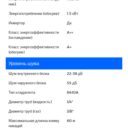
ние)
Энергопотребление (обогрев)
1.5 кВт
Инвертор
Да
Класс энергоэффективности
A++
(охлаждение)
Класс энергоэффективности
A+
(обогрев)
Уровень шума
Шум внутреннего блока
22-38 дБ
Шум наружного блока
55 дБ
Тип хладагента
R410A
Диаметр труб (жидкость)
1/4"
Диаметр труб (газ)
3/8"
Максимальная длинна комму
60 м
никаций