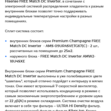
Hisense FREE Match DC Inverter, в сочетании с
электронной системой распределения хладагента к разным
внутренним блокам позволят точно поддерживать
индивидуальные температурные настройки в разных
помещениях.
Сплит-система состоит:
внутренних блоков серии Premium Champagne FREE
Match DC Inverter - AMS-09UR4SVETG67(C) - 2 шт.,
рассчитанных на помещения до 25м2.
наружного блока - FREE Match DC Inverter AMW2-
18U4SXE
Внутренние блоки серии Premium Champagne FREE
Match DC Inverter выполнены в уже полюбившемся цвете
"шампань", который отлично подойдет к интерьеру в мягких
тонах. Они имеют встроенный 7-скоростной вентилятор,
который позволяет использовать кондиционер в режиме с
самым экономичным энергопотреблением и уровнем шума
от 22 дБ(A) в режиме охлаждения. Система очистки воздуха
включает в себя три фильтра – ULTRA Hi Density фильтр,
фотокаталитический фильтр и фильтр Silver Ion. Кроме