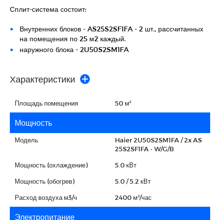
Сплит-система состоит:
Внутренних блоков - AS25S2SF1FA - 2 шт., рассчитанных
на помещения по 25 м2 каждый.
наружного блока - 2U50S2SM1FA
Характеристики
Площадь помещения
50 м²
Мощность
Модель
Haier 2U50S2SM1FA / 2x AS
25S2SF1FA - W/G/B
Мощность (охлаждение)
5.0 кВт
Мощность (обогрев)
5.0 / 5.2 кВт
Расход воздуха м3/ч
2400 м³/час
Электропитание