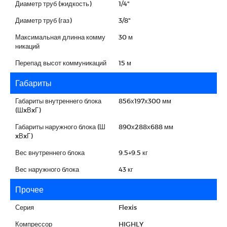
Диаметр труб (жидкость)
1/4"
Диаметр труб (газ)
3/8"
Максимальная длинна комму
30 м
никаций
Перепад высот коммуникаций
15 м
Габариты
Габариты внутреннего блока
856х197х300 мм
(ШxВxГ)
Габариты наружного блока (Ш
890х288х688 мм
xВxГ)
Вес внутреннего блока
9.5+9.5 кг
Вес наружного блока
43 кг
Прочее
Серия
Flexis
Компрессор
HIGHLY