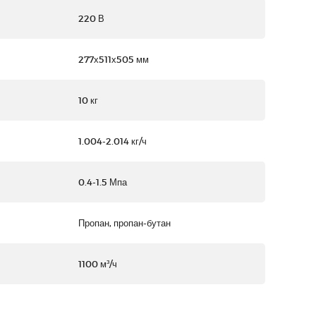
220 В
277х511х505 мм
10 кг
1.004-2.014 кг/ч
0.4-1.5 Мпа
Пропан, пропан-бутан
1100 м³/ч