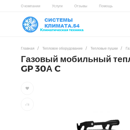
О компании
Услуги
Отзывы
Помощь
Главная
/
Тепловое оборудование
/
Тепловые пушки
/
Га
Газовый мобильный тепл
GP 30А C