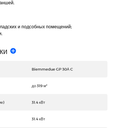
аншей.
кладских и подсобных помещений;
.
ки
Biemmedue GP 30А C
до 319 м²
е)
31.4 кВт
31.4 кВт