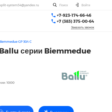
split-system54@yandex.ru
Поиск
Войти
+7-923-174-66-46
+7 (383) 375-00-64
Заказать звонок
и Biemmedue GP 30А C
 Ballu серии Biemmedue
чии: 1000
Быстрый заказ