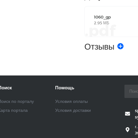
1060_gp
2.95 МБ
.pdf
Отзывы
Поиск
Помощь
Поиск по порталу
Условия оплаты
Карта портала
Условия доставки
s
s
г
Ж