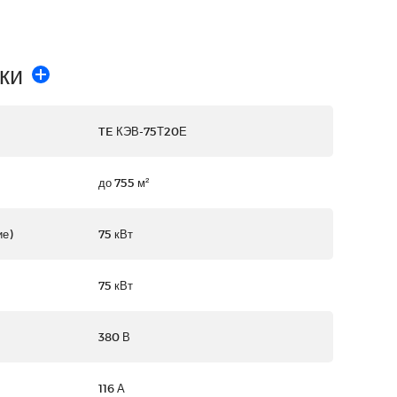
ки
TE КЭВ-75Т20Е
до 755 м²
е)
75 кВт
75 кВт
380 В
116 А