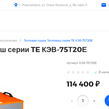
г. Новосибирск, ул. Ольги Жилиной, д. 56, офис 3
ектрические
/
Тепловая пушка Тепломаш серии TE КЭВ-75Т20Е
ш серии TE КЭВ-75Т20Е
Артикул:
КЭВ-75Т20Е
В нали
114 400 ₽
-
+