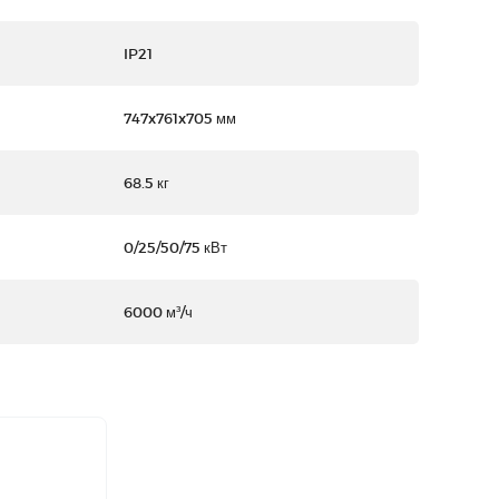
IP21
747x761x705 мм
68.5 кг
0/25/50/75 кВт
6000 м³/ч