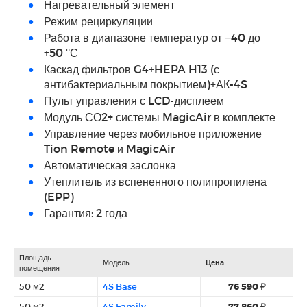
Нагревательный элемент
Режим рециркуляции
Работа в диапазоне температур от −40 до
+50 °С
Каскад фильтров G4+HEPA H13 (с
антибактериальным покрытием)+АК-4S
Пульт управления с LCD-дисплеем
Модуль СО2+ системы MagicAir в комплекте
Управление через мобильное приложение
Tion Remote и MagicAir
Автоматическая заслонка
Утеплитель из вспененного полипропилена
(EPP)
Гарантия: 2 года
Площадь
Модель
Цена
помещения
50 м2
4S Base
76 590 ₽
50 м2
4S Family
77 860 ₽