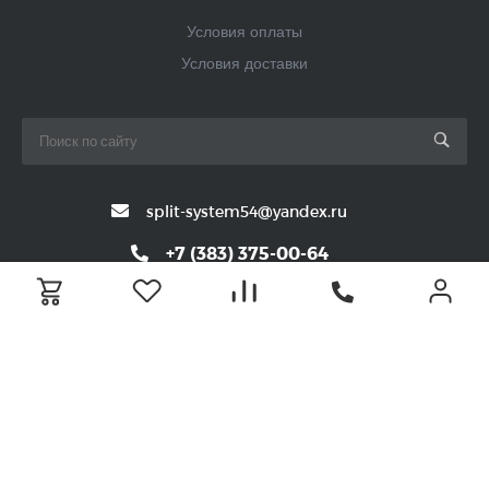
Условия оплаты
Условия доставки
split-system54@yandex.ru
+7 (383) 375-00-64
г. Новосибирск, ул. Ольги Жилиной, д. 56, офис 3
© 2020-2026 Системы климата 54 — интернет магазин
климатической техники в Новосибирске. У нас вы можете выгодно
купить кондиционеры, сплит-системы, системы вентиляции и