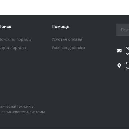
Поиск
Помощь
Поиск по порталу
Условия оплаты
Карта портала
Условия доставки
s
s
г
Ж
тической техники в
, сплит-системы, системы