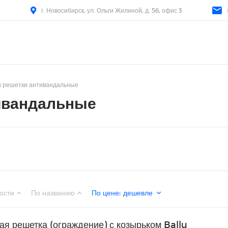
г. Новосибирск, ул. Ольги Жилиной, д. 56, офис 3
и решетки антивандальные
тивандальные
ости
По названию
По цене
:
дешевле
я решетка (ограждение) с козырьком Ballu