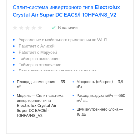
Сплит-система инверторного типа Electrolux
Crystal Air Super DC EACS/I-10HFA/N8_V2
В наличии
Управление c мобильного приложения по Wi-Fi
Работает с Алисой
Работает с Марусей
Таймер на включение
Таймер на отключение
Регулировка положения жалюзи с пульта
Регулировка температуры обогрева
•
Площадь помещения — 35
•
Мощность (обогрев) — 3,9
Регулировка температуры охлаждения
м²
кВт
Точность установки температуры 0,5 °С
•
Модель — Сплит-система
•
Расход воздуха м3/ч — 660
Автоматический режим
инверторного типа
м³/час
Поддержание температуры вблизи пульта управления
Electrolux Crystal Air
Количество скоростей воздушного потока 6
•
Шум внутреннего блока —
Super DC EACS/I-
18 дБ
Режим SLEEP
10HFA/N8_V2
Режим автоочистки
Режим размораживания внешнего блока