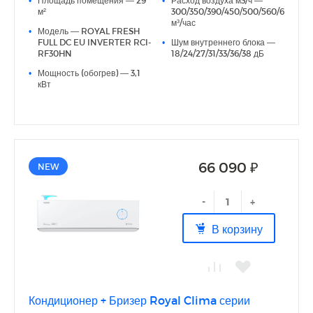
● 7 скоростей вентилятора внутреннего блока
м²
300/350/390/450/500/560/620
● Низкий уровень шума (от18дб(А) на минимальной
м³/час
•
Модель — ROYAL FRESH
скорости)
FULL DC EU INVERTER RCI-
•
Шум внутреннего блока —
● Интеллектуальные датчики освещенности
RF30HN
18/24/27/31/33/36/38 дБ
● Сезонная энергоэффективность класса А+++
● Технология Full DC EU Inverter
•
Мощность (обогрев) — 3,1
● Функция самоочистки внутреннего и наружного блоков
кВт
● Покрытие теплообменника Golden fin
● 5 лет гарантии
66 090 ₽
NEW
-
+
В корзину
Кондиционер + Бризер Royal Clima серии