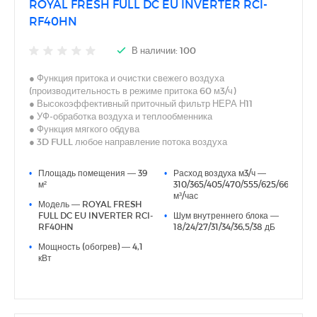
ROYAL FRESH FULL DC EU INVERTER RCI-
RF40HN
В наличии: 100
● Функция притока и очистки свежего воздуха
(производительность в режиме притока 60 м3/ч)
● Высокоэффективный приточный фильтр НЕРА Н11
● УФ-обработка воздуха и теплообменника
● Функция мягкого обдува
● 3D FULL любое направление потока воздуха
● Встроенный Wi-Fi модуль (приложение «SmartLife –
SmartHome»)
•
Площадь помещения — 39
•
Расход воздуха м3/ч —
● 7 скоростей вентилятора внутреннего блока
м²
310/365/405/470/555/625/660
● Низкий уровень шума (от18дб(А) на минимальной
м³/час
•
Модель — ROYAL FRESH
скорости)
FULL DC EU INVERTER RCI-
•
Шум внутреннего блока —
● Интеллектуальные датчики освещенности
RF40HN
18/24/27/31/34/36,5/38 дБ
● Сезонная энергоэффективность класса А+++
● Технология Full DC EU Inverter
•
Мощность (обогрев) — 4,1
● Функция самоочистки внутреннего и наружного блоков
кВт
● Покрытие теплообменника Golden fin
● 5 лет гарантии