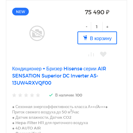
Функции
75 490 ₽
NEW
Автоматическое покачивание жалюзи
Авторестарт при отключении питания
-
+
Память заданных параметров работы
В корзину
Память положения жалюзи
Приток воздуха
УФ-обеззараживание
Функция интенсивного охлаждения
Функция 'Теплый старт'
Индикация
Кондиционер + Бризер Hisense серии AIR
Цифровой дисплей
SENSATION Superior DC Inverter AS-
Подсветка дисплея
13UW4RXVQF00
Индикация температуры воздуха (вблизи пульта
управления)
В наличии: 100
Индикация температуры воздуха (вблизи устройства)
Подсветка дисплея пульта
● Сезонная энергоэффективность класса А+++/A+++●
Отключение дисплея
3
Приток свежего воздуха до 50 м
/час
● Датчик влажности, Датчик CO2
● Hepa-Filter H11 для приточного воздуха
● 4D AUTO AIR