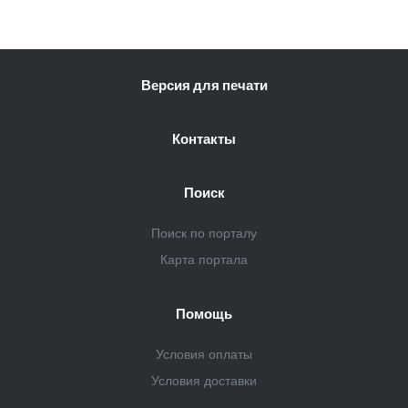
Функции
Автоматическое покачивание жалюзи
Версия для печати
Авторестарт при отключении питания
Память заданных параметров работы
Память положения жалюзи
Контакты
Приток воздуха
УФ-обеззараживание
Функция интенсивного охлаждения
Поиск
Функция 'Теплый старт'
Индикация
Цифровой дисплей
Поиск по порталу
Подсветка дисплея
Карта портала
Индикация температуры воздуха (вблизи пульта
управления)
Индикация температуры воздуха (вблизи устройства)
Помощь
Подсветка дисплея пульта
Отключение дисплея
Условия оплаты
Условия доставки