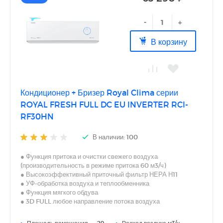
-
+
В корзину
Кондиционер + Бризер Royal Clima серии
ROYAL FRESH FULL DC EU INVERTER RCI-
RF30HN
В наличии: 100
● Функция притока и очистки свежего воздуха
(производительность в режиме притока 60 м3/ч)
● Высокоэффективный приточный фильтр НЕРА Н11
● УФ-обработка воздуха и теплообменника
● Функция мягкого обдува
● 3D FULL любое направление потока воздуха
● Встроенный Wi-Fi модуль (приложение «SmartLife –
SmartHome»)
•
Площадь помещения — 29
•
Расход воздуха м3/ч —