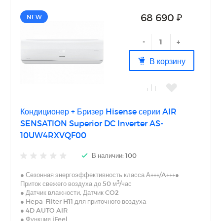
68 690 ₽
NEW
-
+
В корзину
Кондиционер + Бризер Hisense серии AIR
SENSATION Superior DC Inverter AS-
10UW4RXVQF00
В наличии: 100
● Сезонная энергоэффективность класса А+++/A+++●
3
Приток свежего воздуха до 50 м
/час
● Датчик влажности, Датчик CO2
● Hepa-Filter H11 для приточного воздуха
● 4D AUTO AIR
● Функция iFeel