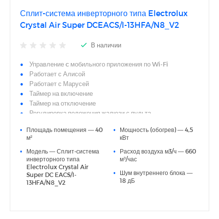
Сплит-система инверторного типа Electrolux
Crystal Air Super DCEACS/I-13HFA/N8_V2
В наличии
Управление c мобильного приложения по Wi-Fi
Работает с Алисой
Работает с Марусей
Таймер на включение
Таймер на отключение
Регулировка положения жалюзи с пульта
Регулировка температуры обогрева
•
Площадь помещения — 40
•
Мощность (обогрев) — 4,5
Регулировка температуры охлаждения
м²
кВт
Точность установки температуры 0,5 °С
•
Модель — Сплит-система
•
Расход воздуха м3/ч — 660
Автоматический режим
инверторного типа
м³/час
Поддержание температуры вблизи пульта управления
Electrolux Crystal Air
Количество скоростей воздушного потока 6
•
Шум внутреннего блока —
Super DC EACS/I-
18 дБ
Режим SLEEP
13HFA/N8_V2
Режим автоочистки
Режим размораживания внешнего блока